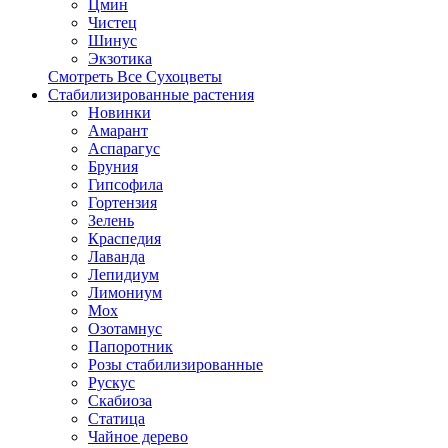
Цмин
Чистец
Шинус
Экзотика
Смотреть Все Сухоцветы
Стабилизированные растения
Новинки
Амарант
Аспарагус
Бруния
Гипсофила
Гортензия
Зелень
Краспедия
Лаванда
Лепидиум
Лимониум
Мох
Озотамнус
Папоротник
Розы стабилизированные
Рускус
Скабиоза
Статица
Чайное дерево