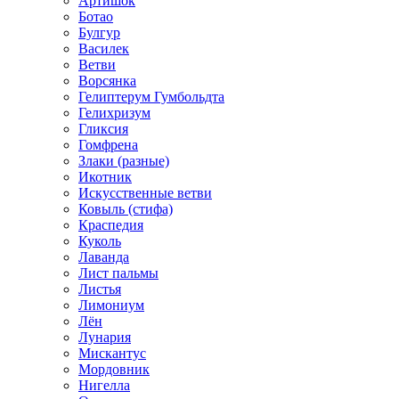
Артишок
Ботао
Булгур
Василек
Ветви
Ворсянка
Гелиптерум Гумбольдта
Гелихризум
Гликсия
Гомфрена
Злаки (разные)
Икотник
Искусственные ветви
Ковыль (стифа)
Краспедия
Куколь
Лаванда
Лист пальмы
Листья
Лимониум
Лён
Лунария
Мискантус
Мордовник
Нигелла