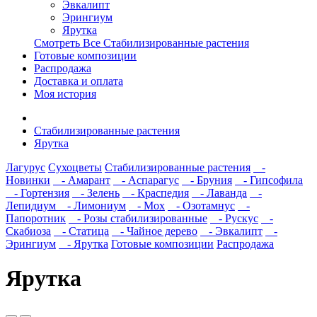
Эвкалипт
Эрингиум
Ярутка
Смотреть Все Стабилизированные растения
Готовые композиции
Распродажа
Доставка и оплата
Моя история
Стабилизированные растения
Ярутка
Лагурус
Сухоцветы
Стабилизированные растения
-
Новинки
- Амарант
- Аспарагус
- Бруния
- Гипсофила
- Гортензия
- Зелень
- Краспедия
- Лаванда
-
Лепидиум
- Лимониум
- Мох
- Озотамнус
-
Папоротник
- Розы стабилизированные
- Рускус
-
Скабиоза
- Статица
- Чайное дерево
- Эвкалипт
-
Эрингиум
- Ярутка
Готовые композиции
Распродажа
Ярутка