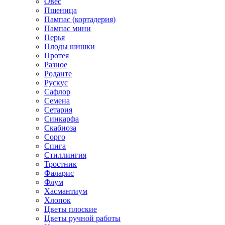
Овес
Пшеница
Пампас (кортадерия)
Пампас мини
Перья
Плоды шишки
Протея
Разное
Роданте
Рускус
Сафлор
Семена
Сетария
Синкарфа
Скабиоза
Сорго
Спига
Стиллингия
Тростник
Фаларис
Флум
Хасмантиум
Хлопок
Цветы плоские
Цветы ручной работы