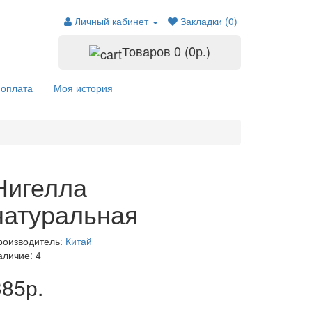
Личный кабинет
Закладки (0)
Товаров 0 (0р.)
 оплата
Моя история
Нигелла
натуральная
роизводитель:
Китай
аличие: 4
385р.